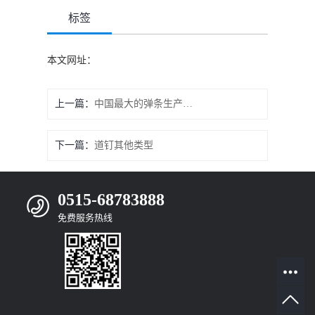
标签
本文网址：
上一篇：
中国最大的弹条生产基地
下一篇：
道钉其他类型
0515-68783888
免费服务热线