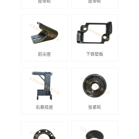
皮带轮
皮带轮
前尖座
下铁垫板
右悬挂座
张紧轮