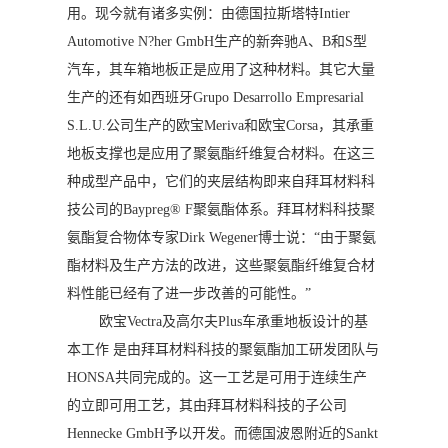
用。现今就有诸多实例：由德国拉斯塔特Intier
Automotive N?her GmbH生产的新奔驰A、B和S型
汽车，其车箱地板正是应用了这种材料。其它大量
生产的还有如西班牙Grupo Desarrollo Empresarial
S.L.U.公司生产的欧宝Meriva和欧宝Corsa，其承重
地板支撑也是应用了聚氨酯纤维复合材料。在这三
种成型产品中，它们的夹层结构即来自拜耳材料科
技公司的Baypreg® F聚氨酯体系。拜耳材料科技聚
氨酯复合物体专家Dirk Wegener博士说：“由于聚氨
酯材料及生产方法的改进，这些聚氨酯纤维复合材
料性能已经有了进一步改善的可能性。”
欧宝Vectra及高尔夫Plus车承重地板设计的基
本工作 是由拜耳材料科技的聚氨酯加工研发团队与
HONSA共同完成的。这一工艺是可用于连续生产
的立即可用工艺，其由拜耳材料科技的子公司
Hennecke GmbH予以开发。而德国波恩附近的Sankt