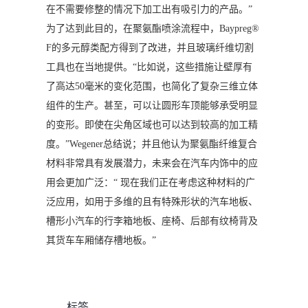
在不需要修整的情况下加工出有吸引力的产品。”
为了达到此目的，在聚氨酯喷涂流程中，Baypreg®
F的多元醇类配方得到了改进，并且玻璃纤维切割
工具也在当地提供。“比如说，这些措施让壁厚有
了高达50毫米的变化范围，也简化了复杂三维立体
组件的生产。甚至，可以让圆形车顶能够承受明显
的变形。即使在尖角区域也可以达到较高的加工精
度。”Wegener总结说；并且他认为聚氨酯纤维复合
材料非常具有发展潜力，未来会在汽车内饰中的应
用会更加广泛：“ 现在我们正在考虑这种材料的广
泛应用，如用于多维的且有特殊形状的汽车地板、
槽形小汽车的行李箱地板、座椅、后部有纹椅背及
其货车车厢储存槽地板。”
标签