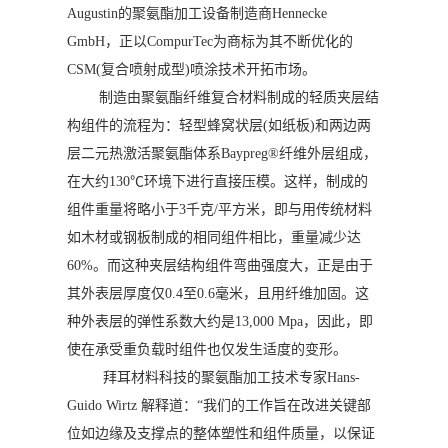
Augustin的聚氨酯加工设备制造商Hennecke
GmbH，正以CompurTec为商标为其不断优化的
CSM(复合喷射成型)喷涂技术开拓市场。
制造由聚氨酯纤维复合材料制成的轻质夹层结
构组件的流程为：轻型蜂窝状层(如纸板)和两边两
层二元热激活聚氨酯体系Baypreg®纤维外层组成，
在大约130℃环境下进行直接压模。这样，制成的
组件重量将略小于3千克/平方米，即与用传统材料
如木材或钢板制成的相同组件相比，重量减少达
60%。而这种夹层结构组件弯曲强度大，正是由于
其外表层厚度仅0.4至0.6毫米，且用纤维加固。这
种外表层的弹性系数大约是13,000 Mpa，因此，即
使在承受重负载时组件也仅发生适度的变形。
拜耳材料科技的聚氨酯加工技术专家Hans-
Guido Wirtz 解释道：“我们的工作旨在改进关键部
位如边缘及支撑点的整体塑性和组件质量，以保证