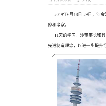
2019-08-26
347次
2019年6月18日-29
修和考察。
11天的学习，沙董事长和其
先进制造理念，以进一步提升