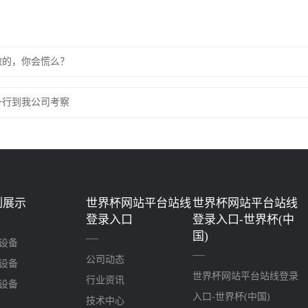
做的，你会慌么？
一行到我公司考察
例展示
世界杯网站平台站线
世界杯网站平台站线
登录入口
登录入口-世界杯(中
国)
设备
公司动态
设备
世界杯网站平台站线登录
行业资讯
设备
入口-世界杯(中国)
技术中心