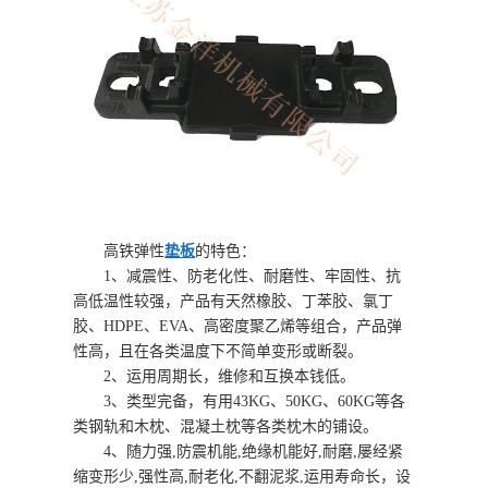
高铁弹性
垫板
的特色：
1、减震性、防老化性、耐磨性、牢固性、抗
高低温性较强，产品有天然橡胶、丁苯胶、氯丁
胶、HDPE、EVA、高密度聚乙烯等组合，产品弹
性高，且在各类温度下不简单变形或断裂。
2、运用周期长，维修和互换本钱低。
3、类型完备，有用43KG、50KG、60KG等各
类钢轨和木枕、混凝土枕等各类枕木的铺设。
4、随力强,防震机能,绝缘机能好,耐磨,屡经紧
缩变形少,强性高,耐老化,不翻泥浆,运用寿命长，设