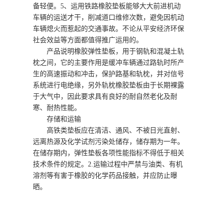
备轻便。5、运用铁路橡胶垫板能够大大前进机动
车辆的运送才干，削减道口维修次数，避免因机动
车辆熄火而惹起的交通事故。不论从平安经济环保
社会效益等方面都值得推广运用的。
产品说明橡胶弹性垫板，用于钢轨和混凝土轨
枕之间，它的主要作用是缓冲车辆通过路轨时所产
生的高速振动和冲击，保护路基和轨枕，并对信号
系统进行电绝缘，另外轨枕橡胶垫板由于长期裸露
于大气中，因此要求具有良好的耐自然老化及耐
寒、耐热性能。
存储和运输
高铁类垫板应在清洁、通风、不被日光直射、
远离热源及化学试剂污染处储存，储存期为一年。
在储存期内，弹性垫板各项性能指标不得低于相关
技术条件的规定。2.运输过程中严禁与油类、有机
溶剂等有害于橡胶的化学药品接触，并应防止曝
晒。