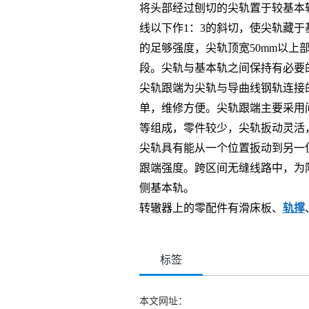
将头部经过刨切的尖轨置于较基本轨
线以下作1：3的斜切，使尖轨藏
的足够强度，尖轨顶宽50mm以上
段。尖轨与基本轨之间保持有必要
尖轨跟端为尖轨与导曲线钢轨连接
单，维修方便。尖轨跟端主要采用
等组成，零件较少，尖轨扳动灵活
尖轨具有能从一个位置扳动到另一
跟端强度。跨区间无缝线路中，为
侧基本轨。
转辙器上的零配件有滑床板、
轨撑
标签
本文网址：