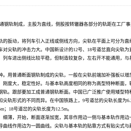
面的普通钢轨制成，主股为直线，侧股按转辙器各部分的轨距在工厂
轨的扳动，将列车引入正线或侧线方向，尖轨在平面上可分为直
车对尖轨的冲击力大。中国新设计的12号、18号道岔直向尖轨
，列车进出侧线比较平稳，但制造较复杂，左右开不能通用，与
种。用普通断面钢轨制成的尖轨，一般在尖轨前端加补强板以增
，刚度大，稳定性好。与基本轨高度相同的称为高型特种断面，
钢轨。跟部要加工成普通钢轨断面。中国已广泛推广使用矮型特
尖轨形式的不同而异。在中国铁路上，9号道岔的尖轨长度为6.2
.5m；18号道岔的尖轨长度为12.5m。
：细薄，开始，断面逐渐加宽，其非作用边一侧与基本轨作用边
导曲线作用边为一圆曲线。尖轨与基本轨的贴靠方式有贴尖式与