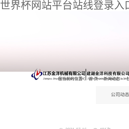
世界杯网站平台站线登录入
您当前的位置 ：
首 页
>>
新闻动态
>>
公司动