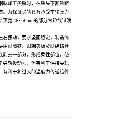
钢轨加工尖轨时，在轨头下额轨距
伤。为保证尖轨具有承受车轮压力
顶宽20～50mm的部分为轮载过渡
左右摆动，要求坚固稳定，制造简
要由间隔铁、跟端夹板及联结螺栓
底削去一部分，形成柔性部位，使
了尖轨扳动力，但有利于保持尖轨
，有利于将过大的温度力传递给外