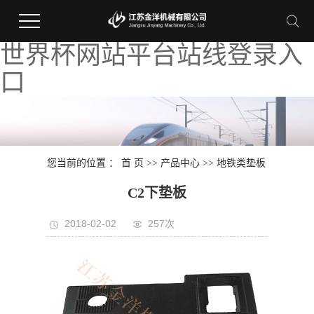
世界杯网站平台站线登录入
口
您当前的位置 ：
首 页
>>
产品中心
>>
地铁类垫板
C2下垫板
2018-02-02
257次