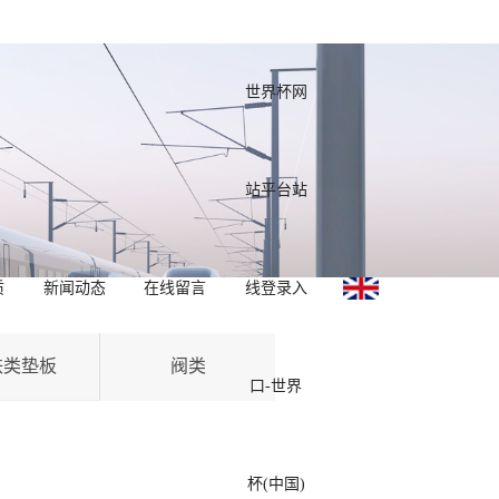
世界杯网
站平台站
质
新闻动态
在线留言
线登录入
铁类垫板
阀类
口-世界
杯(中国)