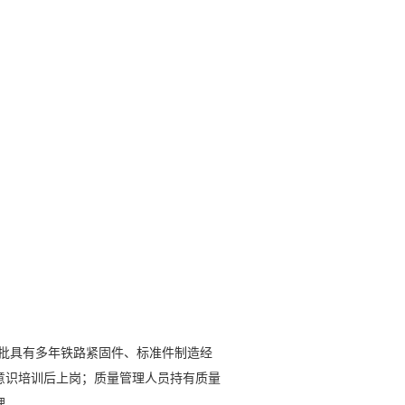
一批具有多年铁路紧固件、标准件制造经
意识培训后上岗；质量管理人员持有质量
理。