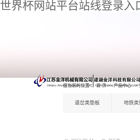
世界杯网站平台站线登录入
您当前的位置 ：
首 页
>>
产品中心
>>
道岔类垫板
地铁类