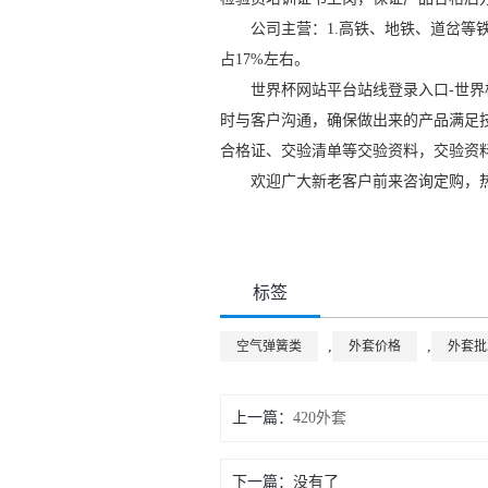
公司主营：1.高铁、地铁、道岔等铁
占17%左右。
世界杯网站平台站线登录入口-世界
时与客户沟通，确保做出来的产品满足
合格证、交验清单等交验资料，交验资
欢迎广大新老客户前来咨询定购，热线电话
标签
,
,
空气弹簧类
外套价格
外套批
上一篇：
420外套
下一篇：
没有了