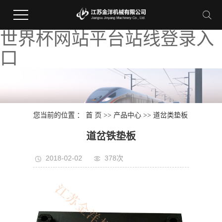
世界杯网站平台站线登录入
口
您当前的位置 ：
首 页
>>
产品中心
>>
道岔类垫板
道岔铁垫板
2018-02-02
378次