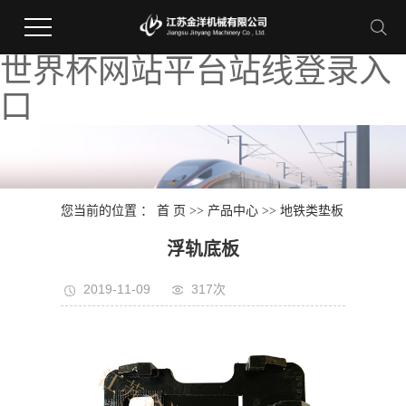
世界杯网站平台站线登录入
口
您当前的位置 ：
首 页
>>
产品中心
>>
地铁类垫板
浮轨底板
2019-11-09
317次