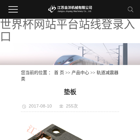
世界杯网站平台站线登录入
口
您当前的位置 ：
首 页
>>
产品中心
>>
轨道减震器
类
垫板
2017-08-10
255次