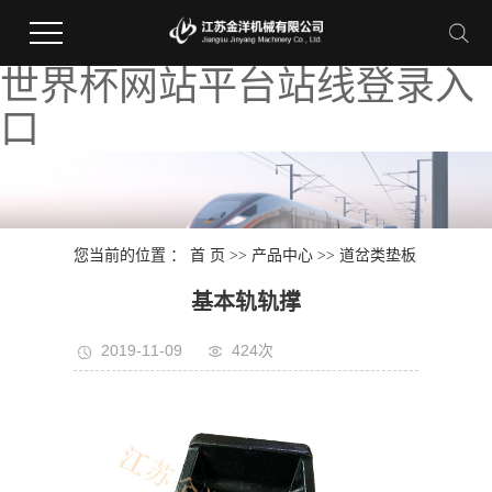
世界杯网站平台站线登录入
口
您当前的位置 ：
首 页
>>
产品中心
>>
道岔类垫板
基本轨轨撑
2019-11-09
424次