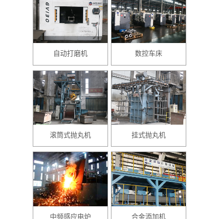
自动打磨机
数控车床
滚筒式抛丸机
挂式抛丸机
中频感应电炉
合金添加机